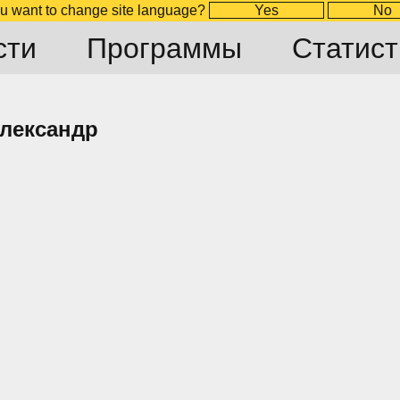
u want to change site language?
Yes
No
сти
Программы
Статист
лександр