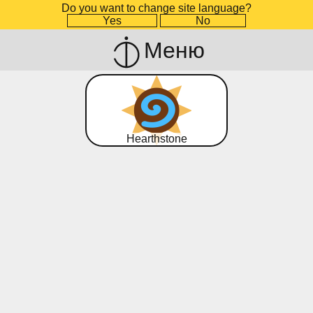
Do you want to change site language?
Yes
No
Меню
Hearthstone