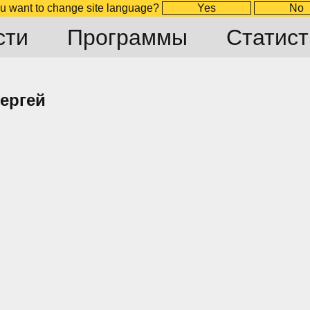
u want to change site language?
Yes
No
сти
Программы
Статист
ергей