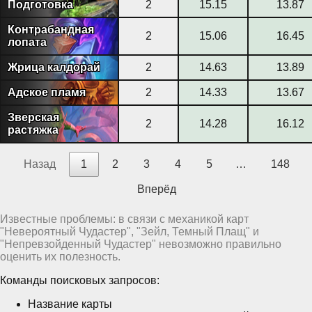
Подготовка
2
15.15
13.87
Контрабандная
2
15.06
16.45
лопата
Жрица калдорай
2
14.63
13.89
Адское пламя
2
14.33
13.67
Зверская
2
14.28
16.12
растяжка
Назад
1
2
3
4
5
…
148
Вперёд
Известные проблемы: в связи с механикой карт
"Невероятный Чудастер", "Зейл, Темный Плащ" и
"Непревзойденный Чудастер" невозможно правильно
оценить их полезность.
Команды поисковых запросов:
Название карты