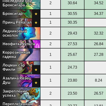
Последний бой
2
30.64
34.52
Броксигара
Броксигар
1
30.55
34.37
★
Принц Ренатал
1
30.35
★
Ледниковый
2
29.43
32.32
осколок
Неофитка культа
2
27.53
26.84
Коррозионная
1
25.67
27.28
гадюка
Лоцман сэр
1
24.73
Финли
★
Азалина Резец
1
23.80
8.24
Душ
★
Закрепление
2
23.50
26.57
успеха
Переплетенная