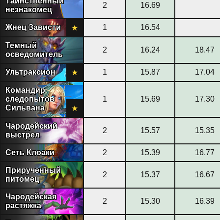
Таинственный
2
16.69
незнакомец
Жнец Зависти
1
16.54
★
Темный
2
16.24
18.47
осведомитель
Ультраксион
1
15.87
17.04
★
Командир
следопытов
1
15.69
17.30
Сильвана
★
Чародейский
2
15.57
15.35
выстрел
Сеть Клоаки
2
15.39
16.77
Прирученный
2
15.37
16.67
питомец
Чародейская
2
15.30
16.39
растяжка