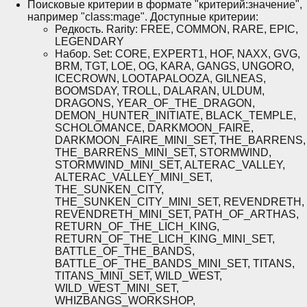
Поисковые критерии в формате "критерий:значение",
например "class:mage". Доступные критерии:
Редкость. Rarity: FREE, COMMON, RARE, EPIC,
LEGENDARY
Набор. Set: CORE, EXPERT1, HOF, NAXX, GVG,
BRM, TGT, LOE, OG, KARA, GANGS, UNGORO,
ICECROWN, LOOTAPALOOZA, GILNEAS,
BOOMSDAY, TROLL, DALARAN, ULDUM,
DRAGONS, YEAR_OF_THE_DRAGON,
DEMON_HUNTER_INITIATE, BLACK_TEMPLE,
SCHOLOMANCE, DARKMOON_FAIRE,
DARKMOON_FAIRE_MINI_SET, THE_BARRENS,
THE_BARRENS_MINI_SET, STORMWIND,
STORMWIND_MINI_SET, ALTERAC_VALLEY,
ALTERAC_VALLEY_MINI_SET,
THE_SUNKEN_CITY,
THE_SUNKEN_CITY_MINI_SET, REVENDRETH,
REVENDRETH_MINI_SET, PATH_OF_ARTHAS,
RETURN_OF_THE_LICH_KING,
RETURN_OF_THE_LICH_KING_MINI_SET,
BATTLE_OF_THE_BANDS,
BATTLE_OF_THE_BANDS_MINI_SET, TITANS,
TITANS_MINI_SET, WILD_WEST,
WILD_WEST_MINI_SET,
WHIZBANGS_WORKSHOP,