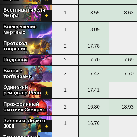
Вестница гибели
1
18.55
18.63
Умбра
★
Воскрешение
1
18.09
мертвых
Протокол
2
17.78
творения
Подранок
2
17.70
17.69
Битва с
2
17.42
17.70
тол'вирами
Одинокий
1
17.41
рейнджер Рено
★
Прожорливый
2
16.80
18.93
охотник Скверны
Зиллиакс Делюкс
1
16.76
3000
★