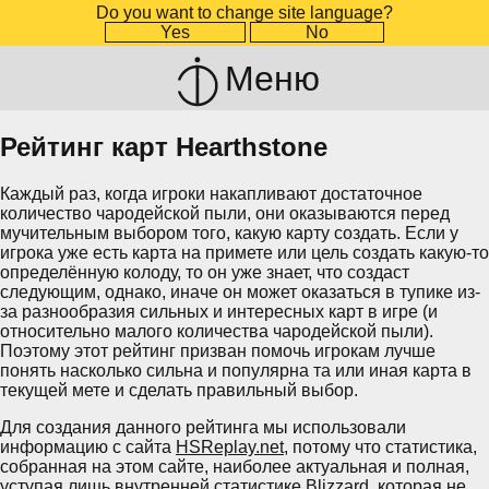
Do you want to change site language?
Yes
No
Меню
Рейтинг карт Hearthstone
Каждый раз, когда игроки накапливают достаточное
количество чародейской пыли, они оказываются перед
мучительным выбором того, какую карту создать. Если у
игрока уже есть карта на примете или цель создать какую-то
определённую колоду, то он уже знает, что создаст
следующим, однако, иначе он может оказаться в тупике из-
за разнообразия сильных и интересных карт в игре (и
относительно малого количества чародейской пыли).
Поэтому этот рейтинг призван помочь игрокам лучше
понять насколько сильна и популярна та или иная карта в
текущей мете и сделать правильный выбор.
Для создания данного рейтинга мы использовали
информацию с сайта
HSReplay.net
, потому что статистика,
собранная на этом сайте, наиболее актуальная и полная,
уступая лишь внутренней статистике Blizzard, которая не