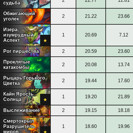
2
22.77
12.81
судьба
Обжигающий
2
21.22
23.66
уголек
Изера,
изумрудный
1
20.69
7.12
Аспект
★
Рог пиршества
2
20.59
23.60
Проклятые
2
20.08
13.74
катакомбы
Рыцарь Горького
2
19.44
17.60
Цветка
Кайн Ярость
1
19.20
21.89
Солнца
★
Выслеживание
2
19.15
18.18
Смертокрыл
Разрушитель
1
18.60
19.96
миров
★