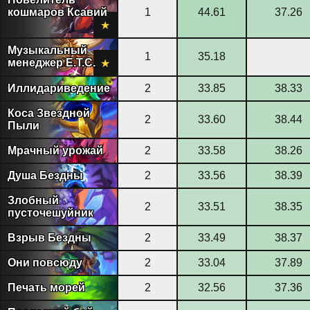
кошмаров Ксавий
1
44.61
37.26
★
Музыкальный
1
35.18
менеджер E.T.C.
★
Иллидариведение
2
33.85
38.33
Коса Звездной
2
33.60
38.44
Пыли
Мрачный урожай
2
33.58
38.26
Душа Бездны
2
33.56
38.39
Злобный
2
33.51
38.35
пусточешуйник
Взрыв Бездны
2
33.49
38.37
Они повсюду
2
33.04
37.89
Печать морей
2
32.56
37.36