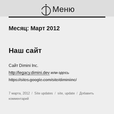
Меню
Месяц:
Март 2012
Наш сайт
Сайт Dimini Inc.
http://legacy.dimini.dev
или здесь
https://sites.google.com/site/diminiinc/
Опубликовано
Рубрики
Метки
7 марта, 2012
Site updates
site
,
update
Добавить
к
комментарий
записи
Наш