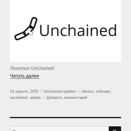
Логотип Unchained
«Выпуск расширения «Unchained»»
Читать далее
Опубликовано
Рубрики
Метки
24 апреля, 2020
Unchained updates
release
,
software
,
к
unchained
,
update
Добавить комментарий
записи
Выпуск
расширения
«Unchained»
ПО
Искать: