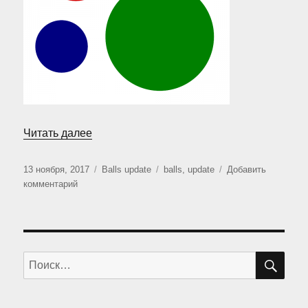
«Возвращение «Шаров»»
Читать далее
Опубликовано
Рубрики
Метки
13 ноября, 2017
Balls update
balls
,
update
Добавить
к
комментарий
записи
Возвращение
«Шаров»
ПО
Искать: