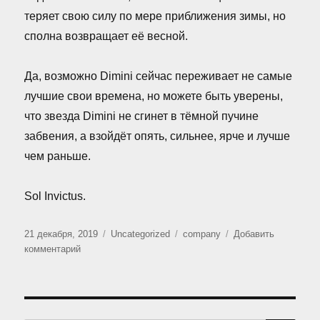
теряет свою силу по мере приближения зимы, но
сполна возвращает её весной.
Да, возможно Dimini сейчас переживает не самые
лучшие свои времена, но можете быть уверены,
что звезда Dimini не сгинет в тёмной пучине
забвения, а взойдёт опять, сильнее, ярче и лучше
чем раньше.
Sol Invictus.
Опубликовано
Рубрики
Метки
21 декабря, 2019
Uncategorized
company
Добавить
к
комментарий
записи
Десятилетие
Dimini