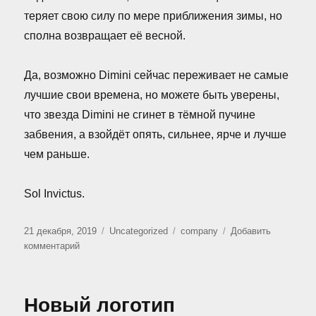
теряет свою силу по мере приближения зимы, но
сполна возвращает её весной.
Да, возможно Dimini сейчас переживает не самые
лучшие свои времена, но можете быть уверены,
что звезда Dimini не сгинет в тёмной пучине
забвения, а взойдёт опять, сильнее, ярче и лучше
чем раньше.
Sol Invictus.
Опубликовано
Рубрики
Метки
21 декабря, 2019
Uncategorized
company
Добавить
к
комментарий
записи
Десятилетие
Dimini
Новый логотип