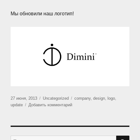
Мы обновили наш логотип!
Опубликовано
Рубрики
Метки
27 июня, 2013
Uncategorized
company
,
design
,
logo
,
к
update
Добавить комментарий
записи
Новый
логотип
ПО
Искать: