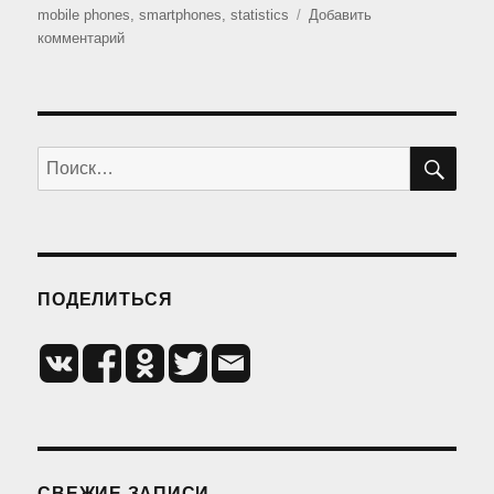
mobile phones
,
smartphones
,
statistics
Добавить
к
комментарий
записи
Сравнение
смартфонов
2018
ПО
Искать:
ПОДЕЛИТЬСЯ
СВЕЖИЕ ЗАПИСИ