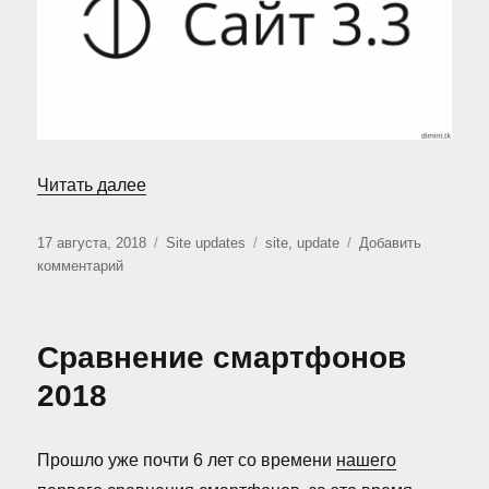
«Обновление сайта: версия 3.3»
Читать далее
Опубликовано
Рубрики
Метки
17 августа, 2018
Site updates
site
,
update
Добавить
к
комментарий
записи
Обновление
сайта:
Сравнение смартфонов
версия
3.3
2018
Прошло уже почти 6 лет со времени
нашего