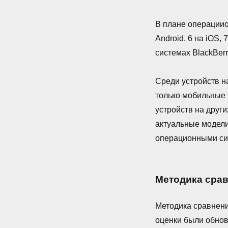
В плане операции
Android, 6 на iOS,
системах BlackBerry
Среди устройств н
только мобильные
устройств на друг
актуальные модели
операционными си
Методика сра
Методика сравнен
оценки были обно