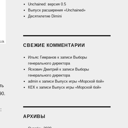
Unchained: версия 0.5
Выпуск расширения «Unchained»
Десятилетие Dimini
СВЕЖИЕ КОММЕНТАРИИ
Ильяс Гимранов
к записи
Выборы
генерального директора
Яскович Дмитрий
к записи
Выборы
генерального директора
и
admin
к записи
Выпуск игры «Морской бой»
ть
КЕК
к записи
Выпуск игры «Морской бой»
90.
:
АРХИВЫ