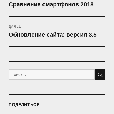
по
Сравнение смартфонов 2018
Предыдущая
запись:
записям
ДАЛЕЕ
Обновление сайта: версия 3.5
Следующая
запись:
ПО
Искать:
ПОДЕЛИТЬСЯ