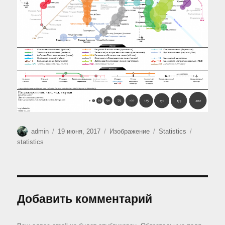
Автор
Опубликовано
Формат
Рубрики
Метки
admin
19 июня, 2017
Изображение
Statistics
statistics
Добавить комментарий