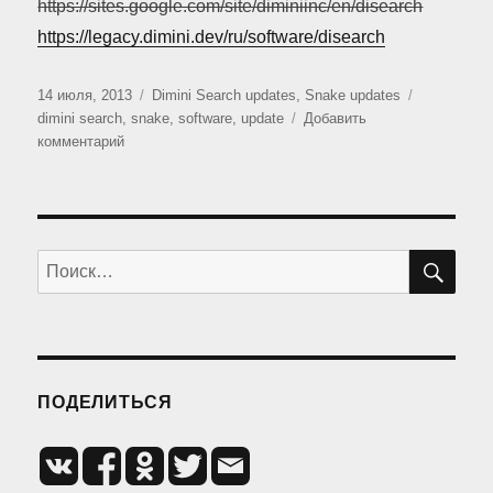
https://sites.google.com/site/diminiinc/en/disearch
https://legacy.dimini.dev/ru/software/disearch
Опубликовано
Рубрики
Метки
14 июля, 2013
Dimini Search updates
,
Snake updates
dimini search
,
snake
,
software
,
update
Добавить
к
комментарий
записи
Обновления
программ
ПО
Искать:
ПОДЕЛИТЬСЯ