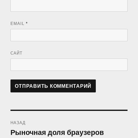
EMAIL
*
САЙТ
Навигация
НАЗАД
по
Рыночная доля браузеров
Предыдущая