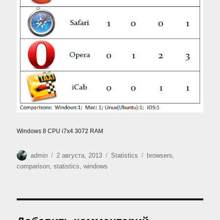
Windows 8 CPU i7x4 3072 RAM
Автор
Опубликовано
Рубрики
Метки
admin
2 августа, 2013
Statistics
browsers
,
comparison
,
statistics
,
windows