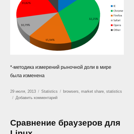
*-методика измерений рыночной доли в мире
была изменена
Опубликовано
Рубрики
Метки
29 июля, 2013
Statistics
browsers
,
market share
,
statistics
к
Добавить комментарий
записи
Рыночная
доля
Сравнение браузеров для
браузеров
(Июнь
Linux