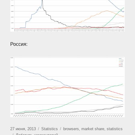
Россия:
Опубликовано
Рубрики
Метки
27 июня, 2013
Statistics
browsers
,
market share
,
statistics
к