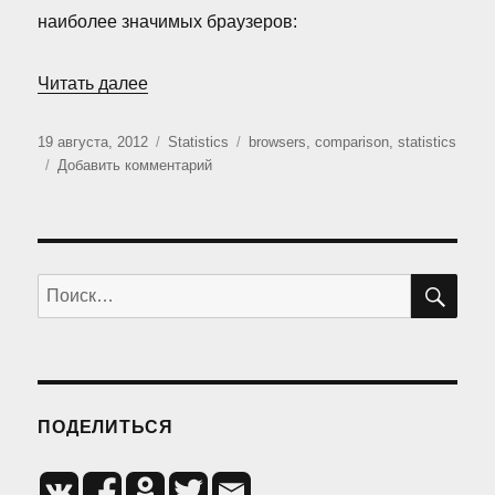
наиболее значимых браузеров:
«Сравнение браузеров для iOS (Август 2
Читать далее
Опубликовано
Рубрики
Метки
19 августа, 2012
Statistics
browsers
,
comparison
,
statistics
к
Добавить комментарий
записи
Сравнение
браузеров
для
iOS
ПО
Искать:
(Август
2012)
ПОДЕЛИТЬСЯ