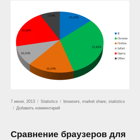
Опубликовано
Рубрики
Метки
7 июня, 2013
Statistics
browsers
,
market share
,
statistics
к
Добавить комментарий
записи
Рыночная
доля
Сравнение браузеров для
браузеров