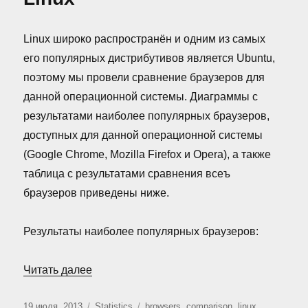
2013)
Linux широко распространён и одним из самых
его популярных дистрибутивов является Ubuntu,
поэтому мы провели сравнение браузеров для
данной операционной системы. Диаграммы с
результатами наиболее популярных браузеров,
доступных для данной операционной системы
(Google Chrome, Mozilla Firefox и Opera), а также
таблица с результатами сравнения всеъ
браузеров приведены ниже.
Результаты наиболее популярных браузеров:
«Сравнение браузеров для Linux»
Читать далее
Опубликовано
Рубрики
Метки
19 июля, 2013
Statistics
browsers
,
comparison
,
linux
,