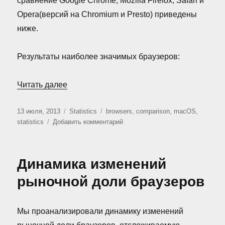
сравнение Google Chrome, Mozilla Firefox, Safari и
Opera(версий на Chromium и Presto) приведены
ниже.
Результаты наиболее значимых браузеров:
«Сравнение браузеров для Mac OS (Июль
Читать далее
Опубликовано
Рубрики
Метки
13 июля, 2013
Statistics
browsers
,
comparison
,
macOS
,
к
statistics
Добавить комментарий
записи
Сравнение
браузеров
Динамика изменений
для
Mac
рыночной доли браузеров
OS
(Июль
2013)
Мы проанализировали динамику изменений