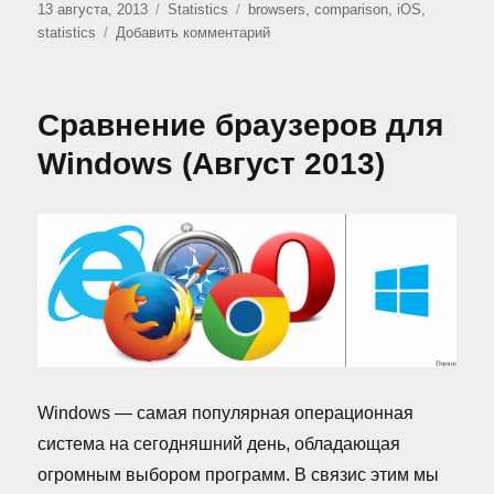
Опубликовано
Рубрики
Метки
13 августа, 2013
Statistics
browsers
,
comparison
,
iOS
,
к
statistics
Добавить комментарий
записи
Сравнение
браузеров
Сравнение браузеров для
для
iOS
Windows (Август 2013)
(Август
2013)
Windows — самая популярная операционная
система на сегодняшний день, обладающая
огромным выбором программ. В связис этим мы