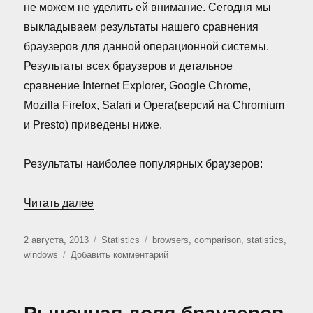
не можем не уделить ей внимание. Сегодня мы
выкладываем результаты нашего сравнения
браузеров для данной операционной системы.
Результаты всех браузеров и детальное
сравнение Internet Explorer, Google Chrome,
Mozilla Firefox, Safari и Opera(версий на Chromium
и Presto) приведены ниже.
Результаты наиболее популярных браузеров:
«Сравнение браузеров для Windows (Авгу
Читать далее
Опубликовано
Рубрики
Метки
2 августа, 2013
Statistics
browsers
,
comparison
,
statistics
,
к
windows
Добавить комментарий
записи
Сравнение
браузеров
для