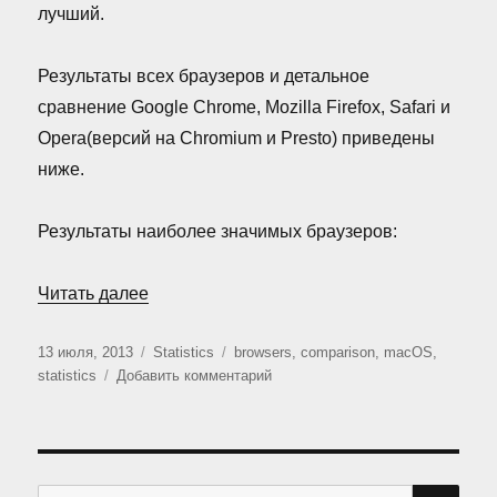
лучший.
Результаты всех браузеров и детальное
сравнение Google Chrome, Mozilla Firefox, Safari и
Opera(версий на Chromium и Presto) приведены
ниже.
Результаты наиболее значимых браузеров:
«Сравнение браузеров для Mac OS (Июль
Читать далее
Опубликовано
Рубрики
Метки
13 июля, 2013
Statistics
browsers
,
comparison
,
macOS
,
к
statistics
Добавить комментарий
записи
Сравнение
браузеров
для
Mac
ПО